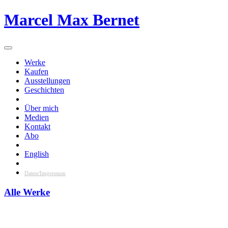
Skip
Marcel Max Bernet
to
content
Werke
Kaufen
Ausstellungen
Geschichten
Über mich
Medien
Kontakt
Abo
English
Daten/Impressum
Alle Werke