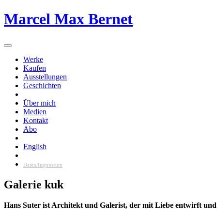
Skip
Marcel Max Bernet
to
content
Werke
Kaufen
Ausstellungen
Geschichten
Über mich
Medien
Kontakt
Abo
English
Daten/Impressum
Galerie kuk
Hans Suter ist Architekt und Galerist, der mit Liebe entwirft un