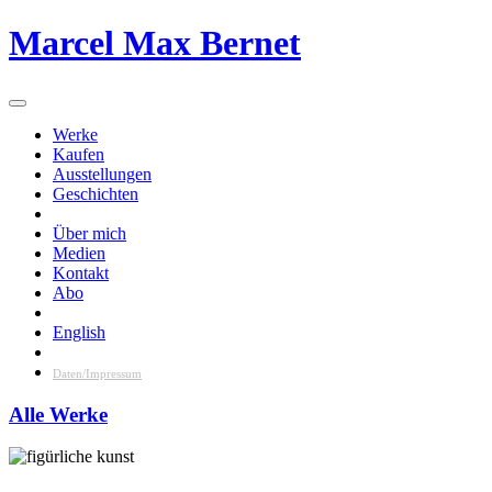
Skip
Marcel Max Bernet
to
content
Werke
Kaufen
Ausstellungen
Geschichten
Über mich
Medien
Kontakt
Abo
English
Daten/Impressum
Alle Werke