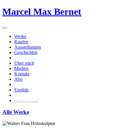
Skip
Marcel Max Bernet
to
content
Werke
Kaufen
Ausstellungen
Geschichten
Über mich
Medien
Kontakt
Abo
English
Daten/Impressum
Alle Werke