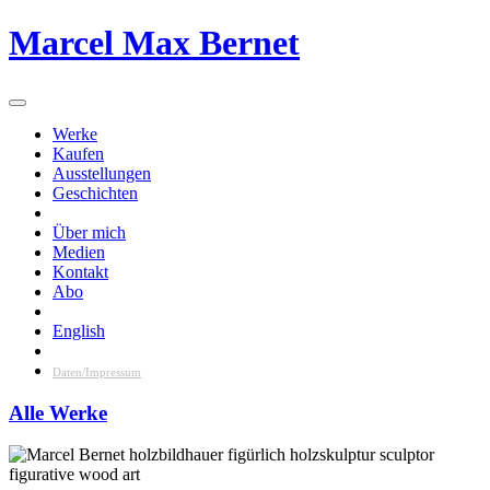
Skip
Marcel Max Bernet
to
content
Werke
Kaufen
Ausstellungen
Geschichten
Über mich
Medien
Kontakt
Abo
English
Daten/Impressum
Alle Werke