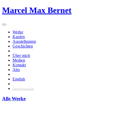
Skip
Marcel Max Bernet
to
content
Werke
Kaufen
Ausstellungen
Geschichten
Über mich
Medien
Kontakt
Abo
English
Daten/Impressum
Alle Werke