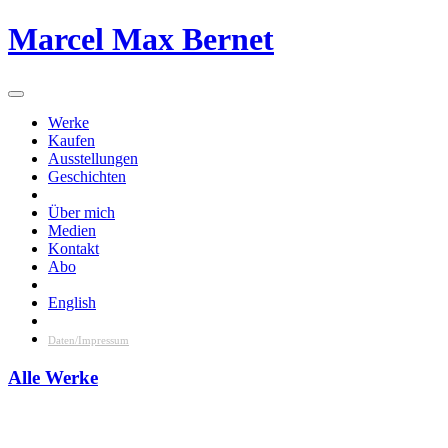
Skip
Marcel Max Bernet
to
content
Werke
Kaufen
Ausstellungen
Geschichten
Über mich
Medien
Kontakt
Abo
English
Daten/Impressum
Alle Werke