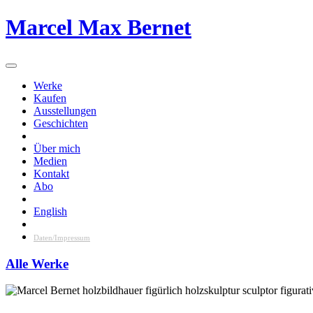
Skip
Marcel Max Bernet
to
content
Werke
Kaufen
Ausstellungen
Geschichten
Über mich
Medien
Kontakt
Abo
English
Daten/Impressum
Alle Werke