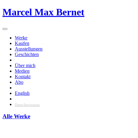
Skip
Marcel Max Bernet
to
content
Werke
Kaufen
Ausstellungen
Geschichten
Über mich
Medien
Kontakt
Abo
English
Daten/Impressum
Alle Werke