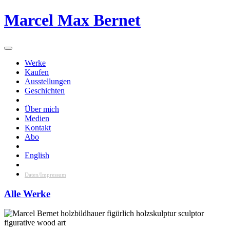
Skip
Marcel Max Bernet
to
content
Werke
Kaufen
Ausstellungen
Geschichten
Über mich
Medien
Kontakt
Abo
English
Daten/Impressum
Alle Werke